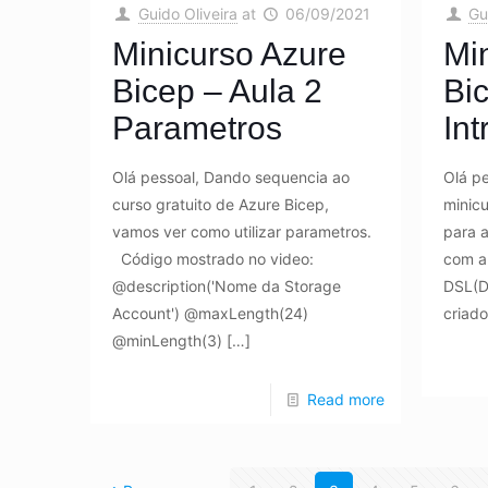
Guido Oliveira
at
06/09/2021
Gu
Minicurso Azure
Mi
Bicep – Aula 2
Bic
Parametros
In
Olá pessoal, Dando sequencia ao
Olá p
curso gratuito de Azure Bicep,
minicu
vamos ver como utilizar parametros.
para a
Código mostrado no video:
com a
@description('Nome da Storage
DSL(D
Account') @maxLength(24)
criado
@minLength(3)
[…]
Read more