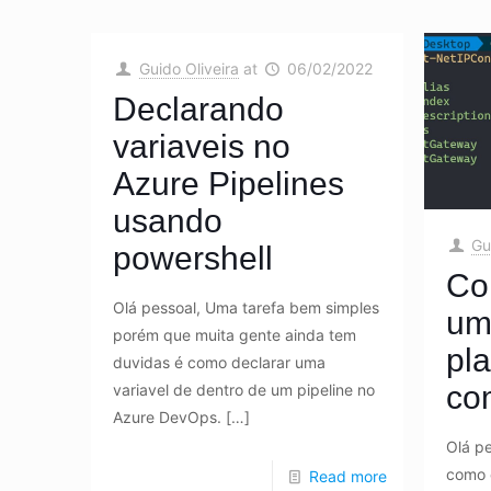
Guido Oliveira
at
06/02/2022
Declarando
variaveis no
Azure Pipelines
usando
Gu
powershell
Co
Olá pessoal, Uma tarefa bem simples
um 
porém que muita gente ainda tem
pl
duvidas é como declarar uma
co
variavel de dentro de um pipeline no
Azure DevOps.
[…]
Olá p
como 
Read more