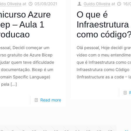
ido Oliveira
at
05/09/2021
Guido Oliveira
at
16/
nicurso Azure
O que é
ep – Aula 1
Infraestrutura
troducao
como código
essoal, Decidi começar um
Olá pessoal, Hoje decidi gr
rso gratuito de Azure Bicep
video com o meu entendime
judar quem teve dificuldade
que é Infraestrutura como c
 documentação. Bicep é um
Infraestrutura como Código
omain Specific Language)
(Infrastructure as a code – I
 pela
[…]
Read more