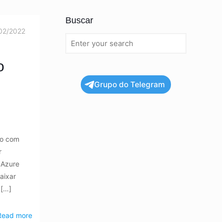
Buscar
02/2022
o
Grupo do Telegram
do com
r
 Azure
aixar
[…]
Read more