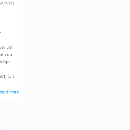
08/2021
?
avar um
nto do
ódigo.
aC),
[…]
Read more