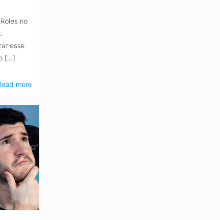
 Roles no
.
zar esse
o
[…]
Read more