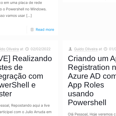
ico em uma placa de rede
o o Powershell no Windows.
isso vamos usar
[…]
Read more
ido Oliveira
at
02/02/2022
Guido Oliveira
at
01/
IVE] Realizando
Criando um 
stes de
Registration 
tegração com
Azure AD co
werShell e
App Roles
ster
usando
Powershell
ssoal, Repostando aqui a live
rticipei com o Julio Arruda em
Olá Pessoal, Hoje veremos 