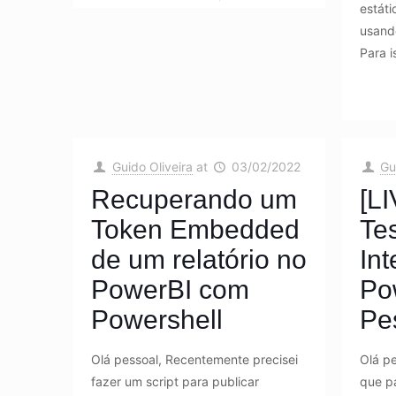
estát
usand
Para 
Guido Oliveira
at
03/02/2022
Gu
Recuperando um
[L
Token Embedded
Te
de um relatório no
In
PowerBI com
Po
Powershell
Pe
Olá pessoal, Recentemente precisei
Olá pe
fazer um script para publicar
que pa