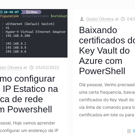
Guido Oliveira
at
04/
Baixando
certificados d
Key Vault do
Azure com
ido Oliveira
at
05/02/2022
PowerShell
mo configurar
Olá pessoal, Venho precisa
IP Estatico na
uma certa frequencia, baixa
aca de rede
certificados do Key Vault do
m Powershell
via linha de comando para b
certificados em lote ou para
essoal, Hoje vamos aprender
configurar um endereço de IP