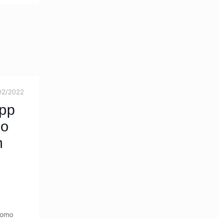
02/2022
App
no
m
como