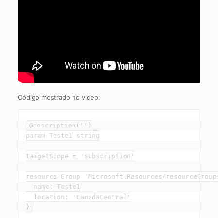
Código mostrado no video:
@description('')

param Teste1 string

targetScope = 'subscription'

resource Group 'Microsoft.Resources/resourceGroups
  name: Teste1

  location: 'CanadaCentral'

}