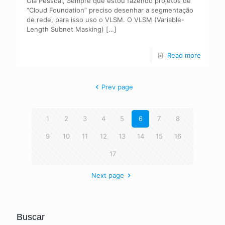
Olá Pessoal, Sempre que estou fazendo projetos de
“Cloud Foundation” preciso desenhar a segmentação
de rede, para isso uso o VLSM. O VLSM (Variable-
Length Subnet Masking)
[…]
Read more
Prev page
1
2
3
4
5
6
7
8
9
10
11
12
13
14
15
16
17
Next page
Buscar