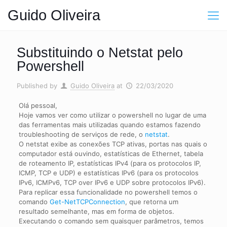
Guido Oliveira
Substituindo o Netstat pelo
Powershell
Published by
Guido Oliveira
at
22/03/2020
Olá pessoal,
Hoje vamos ver como utilizar o powershell no lugar de uma
das ferramentas mais utilizadas quando estamos fazendo
troubleshooting de serviços de rede, o
netstat
.
O netstat exibe as conexões TCP ativas, portas nas quais o
computador está ouvindo, estatísticas de Ethernet, tabela
de roteamento IP, estatísticas IPv4 (para os protocolos IP,
ICMP, TCP e UDP) e estatísticas IPv6 (para os protocolos
IPv6, ICMPv6, TCP over IPv6 e UDP sobre protocolos IPv6).
Para replicar essa funcionalidade no powershell temos o
comando
Get-NetTCPConnection
, que retorna um
resultado semelhante, mas em forma de objetos.
Executando o comando sem quaisquer parâmetros, temos