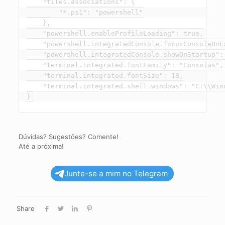
    "files.associations": {

        "*.ps1": "powershell"

    },

    "powershell.enableProfileLoading": true,

    "powershell.integratedConsole.focusConsoleOnEx
    "powershell.integratedConsole.showOnStartup": 
    "terminal.integrated.fontFamily": "Consolas",

    "terminal.integrated.fontSize": 18,

    "terminal.integrated.shell.windows": "C:\\Win
}
Dúvidas? Sugestões? Comente!
Até a próxima!
Junte-se a mim no Telegram
Share