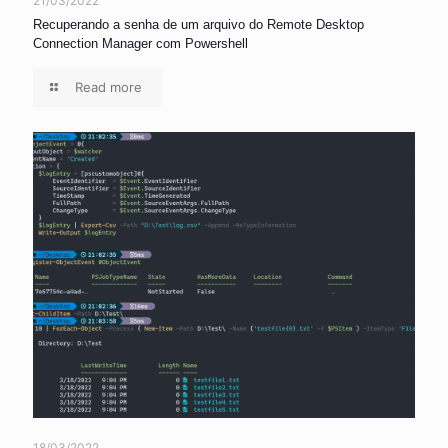
21/03/2022
Recuperando a senha de um arquivo do Remote Desktop
Connection Manager com Powershell
Read more
18/03/2022