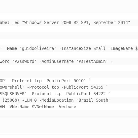
abel -eq "Windows Server 2008 R2 SP1, September 2014" 
' -Name 'guidooliveira' -InstanceSize Small -ImageName $I