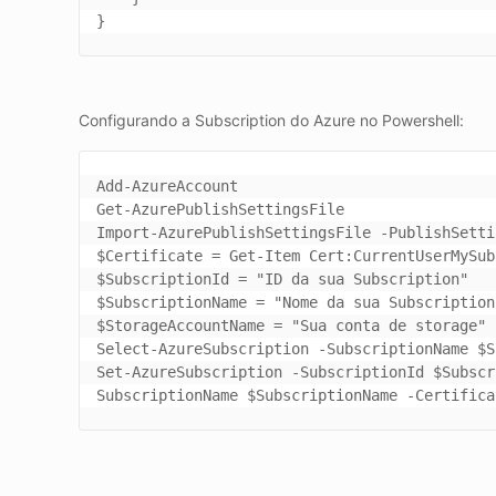
Configurando a Subscription do Azure no Powershell:
Add-AzureAccount

Get-AzurePublishSettingsFile

Import-AzurePublishSettingsFile -PublishSetti
$Certificate = Get-Item Cert:CurrentUserMySub
$SubscriptionId = "ID da sua Subscription"

$SubscriptionName = "Nome da sua Subscription"
$StorageAccountName = "Sua conta de storage"

Select-AzureSubscription -SubscriptionName $S
Set-AzureSubscription -SubscriptionId $Subscr