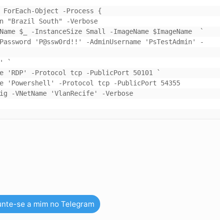
 ForEach-Object -Process {

unte-se a mim no Telegram