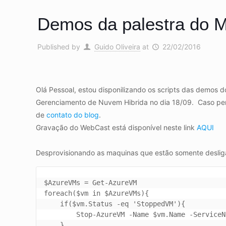
Demos da palestra do
Published by
Guido Oliveira
at
22/02/2016
Olá Pessoal, estou disponilizando os scripts das demos 
Gerenciamento de Nuvem Hibrida no dia 18/09. Caso pe
de
contato do blog
.
Gravação do WebCast está disponível neste link
AQUI
Desprovisionando as maquinas que estão somente deslig
$AzureVMs = Get-AzureVM

foreach($vm in $AzureVMs){

    if($vm.Status -eq 'StoppedVM'){

        Stop-AzureVM -Name $vm.Name -ServiceName $vm.ServiceName -Force

    }
