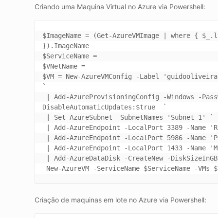
Criando uma Maquina Virtual no Azure via Powershell:
$ImageName = (Get-AzureVMImage | where { $_.l
}).ImageName

$ServiceName =

$VNetName =

$VM = New-AzureVMConfig -Label 'guidooliveira
`

 | Add-AzureProvisioningConfig -Windows -Password 'P2ssw0rd' -AdminUsername 'PsTestAdmin' -
DisableAutomaticUpdates:$true  `

 | Set-AzureSubnet -SubnetNames 'Subnet-1' `

 | Add-AzureEndpoint -LocalPort 3389 -Name 'RDP' -Protocol tcp -PublicPort 50101 `

 | Add-AzureEndpoint -LocalPort 5986 -Name 'Powershell' -Protocol tcp -PublicPort 54355 `

 | Add-AzureEndpoint -LocalPort 1433 -Name 'MSSQLSERVER' -Protocol tcp -PublicPort 64222 `

 | Add-AzureDataDisk -CreateNew -DiskSizeInGB (250Gb) -LUN 0 -MediaLocation "Brazil South"

Criação de maquinas em lote no Azure via Powershell: