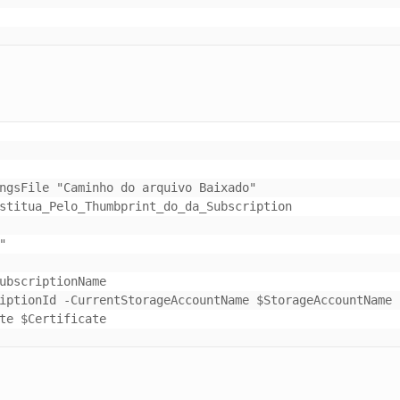
ngsFile "Caminho do arquivo Baixado"

stitua_Pelo_Thumbprint_do_da_Subscription



ubscriptionName

iptionId -CurrentStorageAccountName $StorageAccountName 