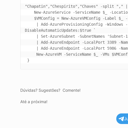
"Chapatin","Chespirito","Chaves" -split "," |
    New-AzureService -ServiceName $_ -Location "Brazil South" -Verbose

    $VMConfig = New-AzureVMConfig -Label $_ -Name $_ -InstanceSize Small -ImageName $ImageName  `

     | Add-AzureProvisioningConfig -Windows -Password 'P@ssw0rd!!' -AdminUsername 'PsTestAdmin' -
DisableAutomaticUpdates:$true `

     | Set-AzureSubnet -SubnetNames 'Subnet-1' `

     | Add-AzureEndpoint -LocalPort 3389 -Name 'RDP' -Protocol tcp -PublicPort 50101 `

     | Add-AzureEndpoint -LocalPort 5986 -Name 'Powershell' -Protocol tcp -PublicPort 54355

     New-AzureVM -ServiceName $_ -VMs $VMConfig -VNetName 'VlanRecife' -Verbose

Dúvidas? Sugestões? Comente!
Até a próxima!
J