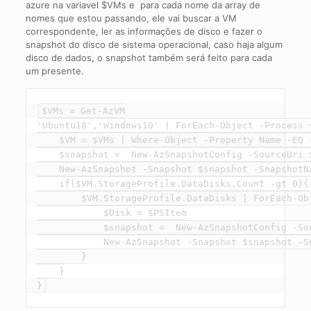
azure na variavel $VMs e para cada nome da array de
nomes que estou passando, ele vai buscar a VM
correspondente, ler as informações de disco e fazer o
snapshot do disco de sistema operacional, caso haja algum
disco de dados, o snapshot também será feito para cada
um presente.
$VMs = Get-AzVM

'Ubuntu18','Windows10' | ForEach-Object -Process {
    $VM = $VMs | Where-Object -Property Name -EQ -
    $snapshot =  New-AzSnapshotConfig -SourceUri 
    New-AzSnapshot -Snapshot $snapshot -SnapshotN
    if($VM.StorageProfile.DataDisks.Count -gt 0){

        $VM.StorageProfile.DataDisks | ForEach-Obj
            $Disk = $PSItem

            $snapshot =  New-AzSnapshotConfig -So
            New-AzSnapshot -Snapshot $snapshot -S
        }

    }

}