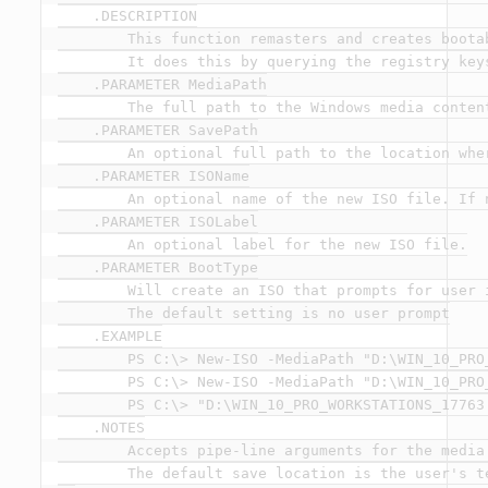
    .DESCRIPTION

        This function remasters and creates boota
        It does this by querying the registry key
    .PARAMETER MediaPath

        The full path to the Windows media conten
    .PARAMETER SavePath

        An optional full path to the location whe
    .PARAMETER ISOName

        An optional name of the new ISO file. If 
    .PARAMETER ISOLabel

        An optional label for the new ISO file.

    .PARAMETER BootType

        Will create an ISO that prompts for user 
        The default setting is no user prompt

    .EXAMPLE

        PS C:\> New-ISO -MediaPath "D:\WIN_10_PRO
        PS C:\> New-ISO -MediaPath "D:\WIN_10_PRO
        PS C:\> "D:\WIN_10_PRO_WORKSTATIONS_17763.
    .NOTES

        Accepts pipe-line arguments for the media 
        The default save location is the user's t