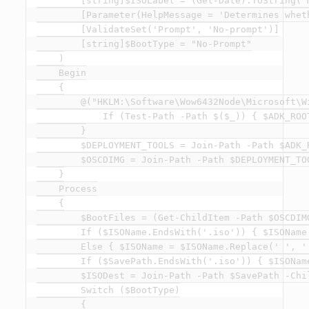
        [string]$ISOLabel = (Get-Date).ToString("M
        [Parameter(HelpMessage = 'Determines whet
        [ValidateSet('Prompt', 'No-prompt')]

        [string]$BootType = "No-Prompt"

    )

    Begin

    {

        @("HKLM:\Software\Wow6432Node\Microsoft\W
            If (Test-Path -Path $($_)) { $ADK_ROO
        }

        $DEPLOYMENT_TOOLS = Join-Path -Path $ADK_
        $OSCDIMG = Join-Path -Path $DEPLOYMENT_TO
    }

    Process

    {

        $BootFiles = (Get-ChildItem -Path $OSCDIMG
        If ($ISOName.EndsWith('.iso')) { $ISOName 
        Else { $ISOName = $ISOName.Replace(' ', ''
        If ($SavePath.EndsWith('.iso')) { $ISONam
        $ISODest = Join-Path -Path $SavePath -Chil
        Switch ($BootType)

        {
