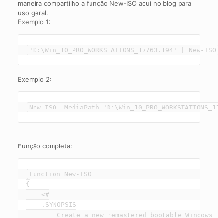
maneira compartilho a função New-ISO aqui no blog para
uso geral.
Exemplo 1:
'D:\Win_10_PRO_WORKSTATIONS_17763.194' | New-ISO
Exemplo 2:
New-ISO -MediaPath 'D:\Win_10_PRO_WORKSTATIONS_1
Função completa:
Function New-ISO

{

    <#

    .SYNOPSIS

        Create a new remastered bootable Windows I