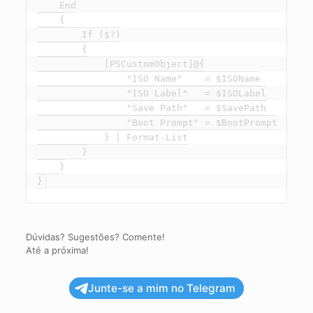
    End

    {

        If ($?)

        {

            [PSCustomObject]@{

                "ISO Name"    = $ISOName

                "ISO Label"   = $ISOLabel

                "Save Path"   = $SavePath

                "Boot Prompt" = $BootPrompt

            } | Format-List

        }

    }

}
Dúvidas? Sugestões? Comente!
Até a próxima!
Junte-se a mim no Telegram