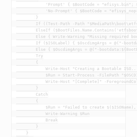
            'Prompt' { $BootCode = "efisys.bin"; $
            'No-Prompt' { $BootCode = "efisys_nop
        }

        If ((Test-Path -Path "$MediaPath\boot\etf
        ElseIf ($BootFiles.Name.Contains('etfsboo
        Else { Write-Warning "Missing required boo
        If ($ISOLabel) { $OscdimgArgs = @("-bootd
        Else { $OscdimgArgs = @("-bootdata:${Boot
        Try

        {

            Write-Host "Creating a Bootable ISO..
            $Run = Start-Process -FilePath "$OSCD
            Write-Host "[Complete]" -ForegroundCol
        }

        Catch

        {

            $Run = "Failed to create $($ISOName), 
            Write-Warning $Run

            Break

        }

    }
