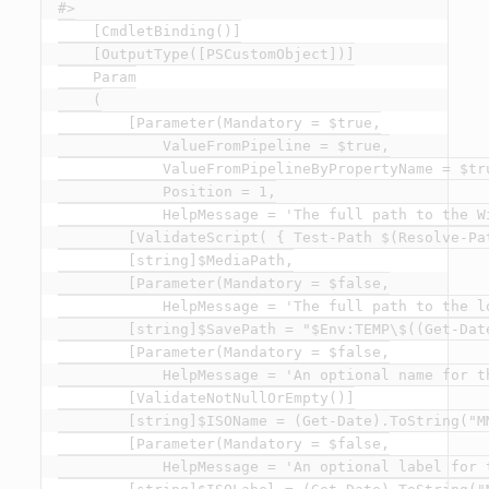
#>

    [CmdletBinding()]

    [OutputType([PSCustomObject])]

    Param

    (

        [Parameter(Mandatory = $true,

            ValueFromPipeline = $true,

            ValueFromPipelineByPropertyName = $tru
            Position = 1,

            HelpMessage = 'The full path to the W
        [ValidateScript( { Test-Path $(Resolve-Pat
        [string]$MediaPath,

        [Parameter(Mandatory = $false,

            HelpMessage = 'The full path to the l
        [string]$SavePath = "$Env:TEMP\$((Get-Dat
        [Parameter(Mandatory = $false,

            HelpMessage = 'An optional name for th
        [ValidateNotNullOrEmpty()]

        [string]$ISOName = (Get-Date).ToString("MM
        [Parameter(Mandatory = $false,

            HelpMessage = 'An optional label for t