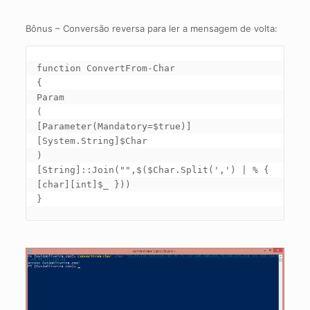
Bônus – Conversão reversa para ler a mensagem de volta:
function ConvertFrom-Char

{

Param

(

[Parameter(Mandatory=$true)]

[System.String]$Char

)

[String]::Join("",$($Char.Split(',') | % { 
[char][int]$_ }))

}