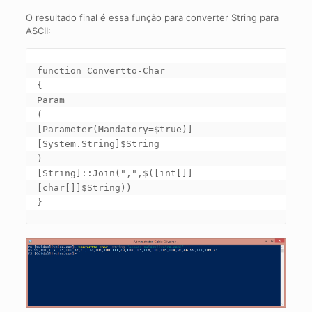
O resultado final é essa função para converter String para
ASCII:
function Convertto-Char

{

Param

(

[Parameter(Mandatory=$true)]

[System.String]$String

)

[String]::Join(",",$([int[]]
[char[]]$String))

}