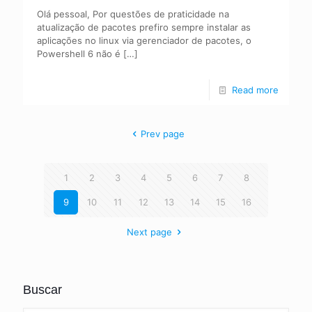
Olá pessoal, Por questões de praticidade na
atualização de pacotes prefiro sempre instalar as
aplicações no linux via gerenciador de pacotes, o
Powershell 6 não é
[…]
Read more
Prev page
1
2
3
4
5
6
7
8
9
10
11
12
13
14
15
16
Next page
Buscar